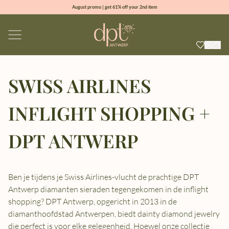
August promo | get 61% off your 2nd item
new collection | Allure spring summer 2026
100% natural diamonds for every day
sign up & get 10% off your first order
SWISS AIRLINES
INFLIGHT SHOPPING +
DPT ANTWERP
Ben je tijdens je Swiss Airlines-vlucht de prachtige DPT
Antwerp diamanten sieraden tegengekomen in de inflight
shopping? DPT Antwerp, opgericht in 2013 in de
diamanthoofdstad Antwerpen, biedt dainty diamond jewelry
die perfect is voor elke gelegenheid. Hoewel onze collectie