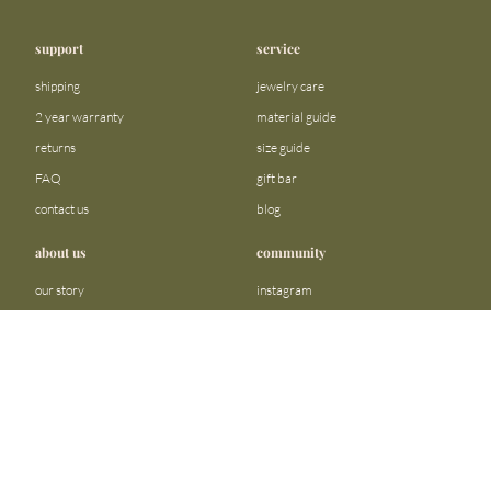
support
service
shipping
jewelry care
2 year warranty
material guide
returns
size guide
FAQ
gift bar
contact us
blog
about us
community
our story
instagram
stores
facebook
sustainability
tiktok
become a reseller
linkedin
Precious metals and stones business
pinterest
registration