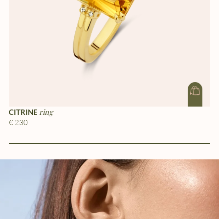
ring
CITRINE
CI
€ 230
€ 