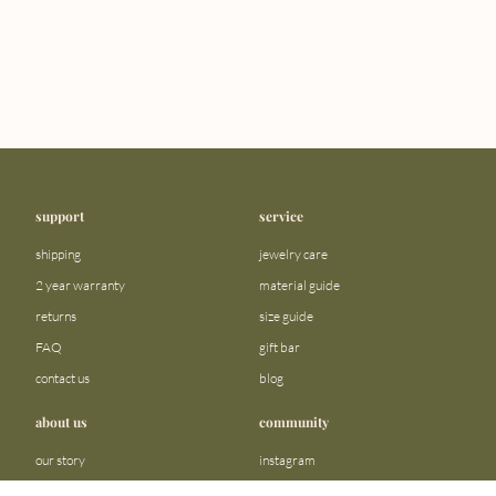
support
service
shipping
jewelry care
2 year warranty
material guide
returns
size guide
FAQ
gift bar
contact us
blog
about us
community
our story
instagram
stores
facebook