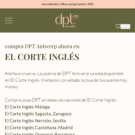
new collection | Allure spring summer 2026
100% natural diamonds for every day
sign up & get 10% off on your first order
free shipping worldwide*
compra DPT Antwerp ahora en
EL CORTE INGLÉS
Alerta exclusiva. La joyería de DPT Antwerp ya está disponible
en El Corte Inglés. Visítanos y pruébate la joya de tus sueños hoy
mismo.
El Corte Inglés Málaga
El Corte Inglés Sagasta, Zaragoza
El Corte Inglés Nervión, Sevilla
El Corte Inglés Castellana, Madrid
El Corte Inglés Diagonal, Barcelona